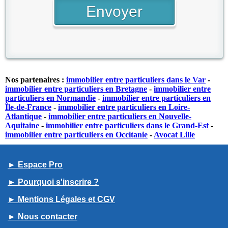
Nos partenaires :
immobilier entre particuliers dans le Var
-
immobilier entre particuliers en Bretagne
-
immobilier entre
particuliers en Normandie
-
immobilier entre particuliers en
Île-de-France
-
immobilier entre particuliers en Loire-
Atlantique
-
immobilier entre particuliers en Nouvelle-
Aquitaine
-
immobilier entre particuliers dans le Grand-Est
-
immobilier entre particuliers en Occitanie
-
Avocat Lille
► Espace Pro
► Pourquoi s'inscrire ?
► Mentions Légales et CGV
► Nous contacter